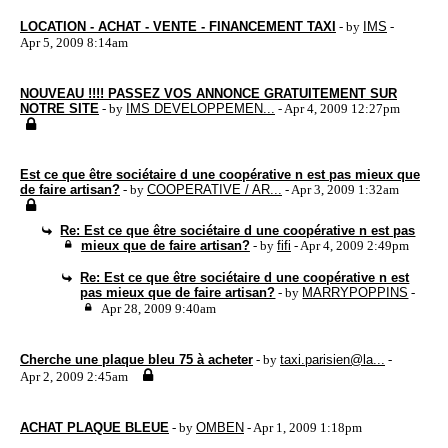
LOCATION - ACHAT - VENTE - FINANCEMENT TAXI
- by
IMS
-
Apr 5, 2009 8:14am
NOUVEAU !!!! PASSEZ VOS ANNONCE GRATUITEMENT SUR
NOTRE SITE
- by
IMS DEVELOPPEMEN...
- Apr 4, 2009 12:27pm
Est ce que être sociétaire d une coopérative n est pas mieux que
de faire artisan?
- by
COOPERATIVE / AR...
- Apr 3, 2009 1:32am
Re: Est ce que être sociétaire d une coopérative n est pas
mieux que de faire artisan?
- by
fifi
- Apr 4, 2009 2:49pm
Re: Est ce que être sociétaire d une coopérative n est
pas mieux que de faire artisan?
- by
MARRYPOPPINS
-
Apr 28, 2009 9:40am
Cherche une plaque bleu 75 à acheter
- by
taxi.parisien@la...
-
Apr 2, 2009 2:45am
ACHAT PLAQUE BLEUE
- by
OMBEN
- Apr 1, 2009 1:18pm