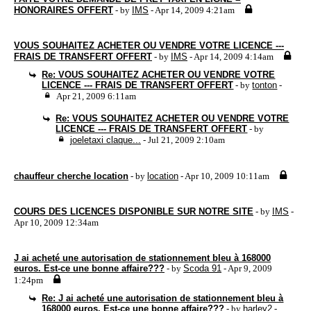
HONORAIRES OFFERT
- by
IMS
- Apr 14, 2009 4:21am
VOUS SOUHAITEZ ACHETER OU VENDRE VOTRE LICENCE ---
FRAIS DE TRANSFERT OFFERT
- by
IMS
- Apr 14, 2009 4:14am
Re: VOUS SOUHAITEZ ACHETER OU VENDRE VOTRE
LICENCE --- FRAIS DE TRANSFERT OFFERT
- by
tonton
-
Apr 21, 2009 6:11am
Re: VOUS SOUHAITEZ ACHETER OU VENDRE VOTRE
LICENCE --- FRAIS DE TRANSFERT OFFERT
- by
joeletaxi claque...
- Jul 21, 2009 2:10am
chauffeur cherche location
- by
location
- Apr 10, 2009 10:11am
COURS DES LICENCES DISPONIBLE SUR NOTRE SITE
- by
IMS
-
Apr 10, 2009 12:34am
J ai acheté une autorisation de stationnement bleu à 168000
euros. Est-ce une bonne affaire???
- by
Scoda 91
- Apr 9, 2009
1:24pm
Re: J ai acheté une autorisation de stationnement bleu à
168000 euros. Est-ce une bonne affaire???
- by
harley2
-