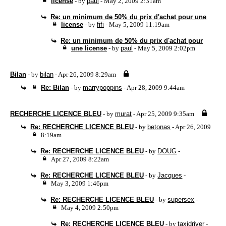
license
- by
paul
- May 2, 2009 2:31am
Re: un minimum de 50% du prix d'achat pour une
license
- by
fifi
- May 5, 2009 11:19am
Re: un minimum de 50% du prix d'achat pour
une license
- by
paul
- May 5, 2009 2:02pm
Bilan
- by
bilan
- Apr 26, 2009 8:29am
Re: Bilan
- by
marrypoppins
- Apr 28, 2009 9:44am
RECHERCHE LICENCE BLEU
- by
murat
- Apr 25, 2009 9:35am
Re: RECHERCHE LICENCE BLEU
- by
betonas
- Apr 26, 2009
8:19am
Re: RECHERCHE LICENCE BLEU
- by
DOUG
-
Apr 27, 2009 8:22am
Re: RECHERCHE LICENCE BLEU
- by
Jacques
-
May 3, 2009 1:46pm
Re: RECHERCHE LICENCE BLEU
- by
supersex
-
May 4, 2009 2:50pm
Re: RECHERCHE LICENCE BLEU
- by
taxidriver
-