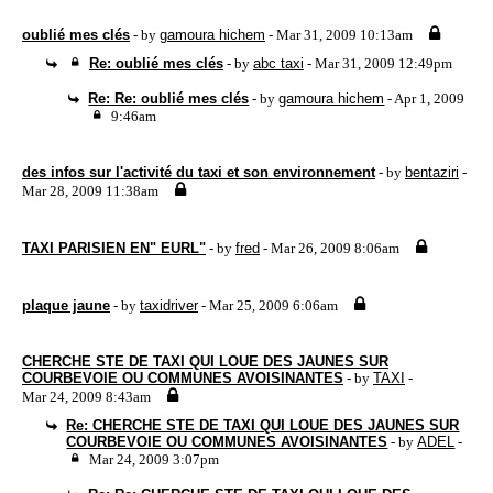
oublié mes clés
- by
gamoura hichem
- Mar 31, 2009 10:13am
Re: oublié mes clés
- by
abc taxi
- Mar 31, 2009 12:49pm
Re: Re: oublié mes clés
- by
gamoura hichem
- Apr 1, 2009
9:46am
des infos sur l'activité du taxi et son environnement
- by
bentaziri
-
Mar 28, 2009 11:38am
TAXI PARISIEN EN" EURL"
- by
fred
- Mar 26, 2009 8:06am
plaque jaune
- by
taxidriver
- Mar 25, 2009 6:06am
CHERCHE STE DE TAXI QUI LOUE DES JAUNES SUR
COURBEVOIE OU COMMUNES AVOISINANTES
- by
TAXI
-
Mar 24, 2009 8:43am
Re: CHERCHE STE DE TAXI QUI LOUE DES JAUNES SUR
COURBEVOIE OU COMMUNES AVOISINANTES
- by
ADEL
-
Mar 24, 2009 3:07pm