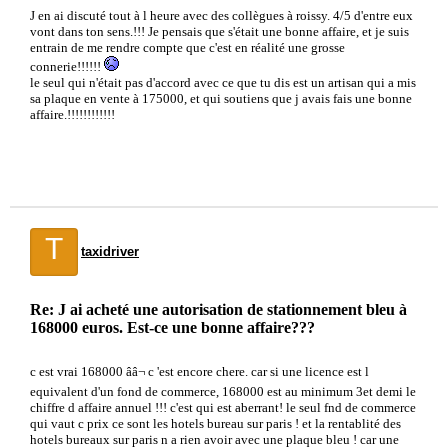
J en ai discuté tout à l heure avec des collègues à roissy. 4/5 d'entre eux
vont dans ton sens.!!! Je pensais que s'était une bonne affaire, et je suis
entrain de me rendre compte que c'est en réalité une grosse
connerie!!!!!!
le seul qui n'était pas d'accord avec ce que tu dis est un artisan qui a mis
sa plaque en vente à 175000, et qui soutiens que j avais fais une bonne
affaire.!!!!!!!!!!!!
T
taxidriver
Re: J ai acheté une autorisation de stationnement bleu à
168000 euros. Est-ce une bonne affaire???
c est vrai 168000 ââ¬ c 'est encore chere. car si une licence est l
equivalent d'un fond de commerce, 168000 est au minimum 3et demi le
chiffre d affaire annuel !!! c'est qui est aberrant! le seul fnd de commerce
qui vaut c prix ce sont les hotels bureau sur paris ! et la rentablité des
hotels bureaux sur paris n a rien avoir avec une plaque bleu ! car une