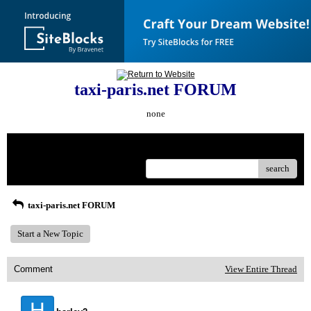
taxi-paris.net FORUM
none
Menu
search
taxi-paris.net FORUM
Start a New Topic
Comment
View Entire Thread
H