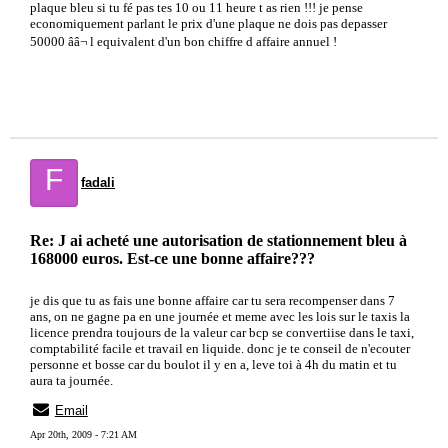
plaque bleu si tu fé pas tes 10 ou 11 heure t as rien !!! je pense
economiquement parlant le prix d'une plaque ne dois pas depasser
50000 ââ¬ l equivalent d'un bon chiffre d affaire annuel !
F
fadali
Re: J ai acheté une autorisation de stationnement bleu à
168000 euros. Est-ce une bonne affaire???
je dis que tu as fais une bonne affaire car tu sera recompenser dans 7
ans, on ne gagne pa en une journée et meme avec les lois sur le taxis la
licence prendra toujours de la valeur car bcp se convertiise dans le taxi,
comptabilité facile et travail en liquide. donc je te conseil de n'ecouter
personne et bosse car du boulot il y en a, leve toi à 4h du matin et tu
aura ta journée.
Email
Apr 20th, 2009 - 7:21 AM