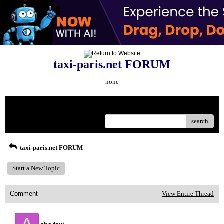
taxi-paris.net FORUM
none
Menu
search
taxi-paris.net FORUM
Start a New Topic
Comment
View Entire Thread
A