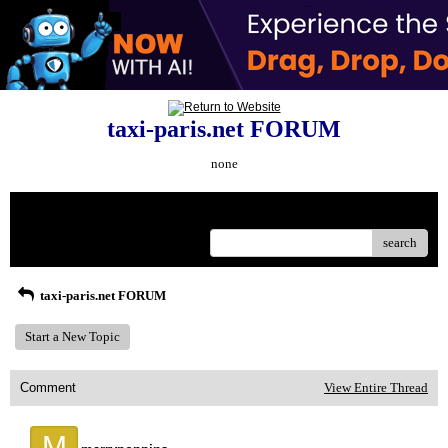
taxi-paris.net FORUM
none
Menu
search
taxi-paris.net FORUM
Start a New Topic
Comment
View Entire Thread
M