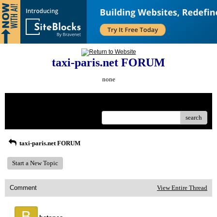
taxi-paris.net FORUM
none
Menu
search
taxi-paris.net FORUM
Start a New Topic
Comment
View Entire Thread
B