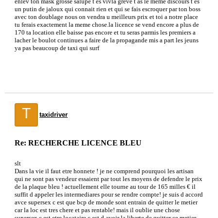
enlev ton mask grosse salupe t es vivla greve t as le meme discours t es
un putin de jaloux qui connait rien et qui se fais escroquer par ton boss
avec ton doublage nous on vendra u meilleurs prix et toi a notre place
tu ferais exactement la meme chose.la licence se vend encore a plus de
170 ta location elle baisse pas encore et tu seras parmis les premiers a
lacher le boulot continues a faire de la propagande mis a part les jeuns
ya pas beaucoup de taxi qui surf
T
taxidriver
Re: RECHERCHE LICENCE BLEU
slt
Dans la vie il faut etre honnete ! je ne comprend pourquoi les artisan
qui ne sont pas vendeur essaient par tout les moyens de defendre le prix
de la plaque bleu ! actuellement elle tourne au tour de 165 milles € il
suffit d appeler les intermediares pour se rendre compte! je suis d accord
avce supersex c est que bcp de monde sont entrain de quitter le metier
car la loc est tres chere et pas rentable! mais il oublie une chose
supersex c est etre locataire c est d avoir la liberte de quitter ce metier