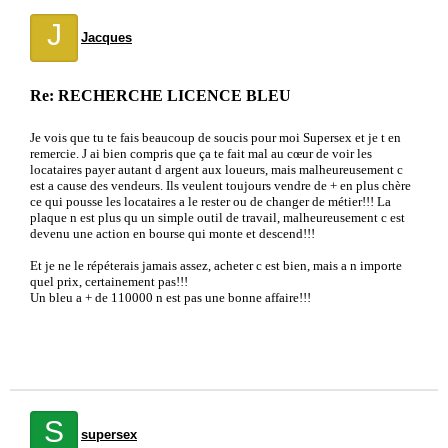
J
Jacques
Re: RECHERCHE LICENCE BLEU
Je vois que tu te fais beaucoup de soucis pour moi Supersex et je t en
remercie. J ai bien compris que ça te fait mal au cœur de voir les
locataires payer autant d argent aux loueurs, mais malheureusement c
est a cause des vendeurs. Ils veulent toujours vendre de + en plus chère
ce qui pousse les locataires a le rester ou de changer de métier!!! La
plaque n est plus qu un simple outil de travail, malheureusement c est
devenu une action en bourse qui monte et descend!!!
Et je ne le répéterais jamais assez, acheter c est bien, mais a n importe
quel prix, certainement pas!!!
Un bleu a + de 110000 n est pas une bonne affaire!!!
S
supersex