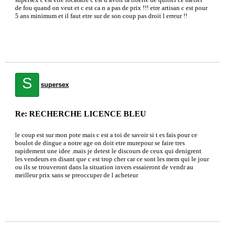
de fou quand on veut et c est ca n a pas de prix !!! etre artisan c est pour
5 ans minimum et il faut etre sur de son coup pas droit l erreur !!
S
supersex
Re: RECHERCHE LICENCE BLEU
le coup est sur mon pote mais c est a toi de savoir si t es fais pour ce
boulot de dingue a notre age on doit etre murepour se faire tres
rapidement une idee .mais je detest le discours de ceux qui denigrent
les vendeurs en disant que c est trop cher car ce sont les mem qui le jour
ou ils se trouveront dans la situation invers essaieront de vendr au
meilleur prix sans se preoccuper de l acheteur