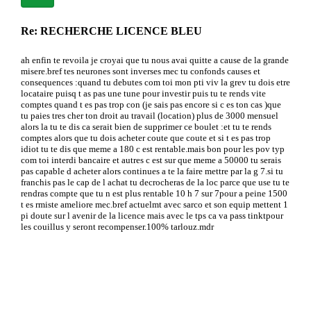
Re: RECHERCHE LICENCE BLEU
ah enfin te revoila je croyai que tu nous avai quitte a cause de la grande
misere.bref tes neurones sont inverses mec tu confonds causes et
consequences :quand tu debutes com toi mon pti viv la grev tu dois etre
locataire puisq t as pas une tune pour investir puis tu te rends vite
comptes quand t es pas trop con (je sais pas encore si c es ton cas )que
tu paies tres cher ton droit au travail (location) plus de 3000 mensuel
alors la tu te dis ca serait bien de supprimer ce boulet :et tu te rends
comptes alors que tu dois acheter coute que coute et si t es pas trop
idiot tu te dis que meme a 180 c est rentable.mais bon pour les pov typ
com toi interdi bancaire et autres c est sur que meme a 50000 tu serais
pas capable d acheter alors continues a te la faire mettre par la g 7.si tu
franchis pas le cap de l achat tu decrocheras de la loc parce que use tu te
rendras compte que tu n est plus rentable 10 h 7 sur 7pour a peine 1500
t es rmiste ameliore mec.bref actuelmt avec sarco et son equip mettent 1
pi doute sur l avenir de la licence mais avec le tps ca va pass tinktpour
les couillus y seront recompenser.100% tarlouz.mdr