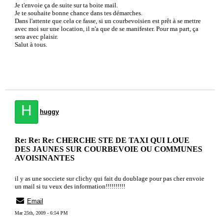
Je t'envoie ça de suite sur ta boite mail.
Je te souhaite bonne chance dans tes démarches.
Dans l'attente que cela ce fasse, si un courbevoisien est prêt à se mettre
avec moi sur une location, il n'a que de se manifester. Pour ma part, ça
sera avec plaisir.
Salut à tous.
H
huggy
Re: Re: Re: CHERCHE STE DE TAXI QUI LOUE
DES JAUNES SUR COURBEVOIE OU COMMUNES
AVOISINANTES
il y as une socciete sur clichy qui fait du doublage pour pas cher envoie
un mail si tu veux des information!!!!!!!!!!
Email
Mar 25th, 2009 - 6:54 PM