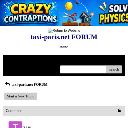
taxi-paris.net FORUM
none
Menu
search
taxi-paris.net FORUM
Start a New Topic
Comment
T