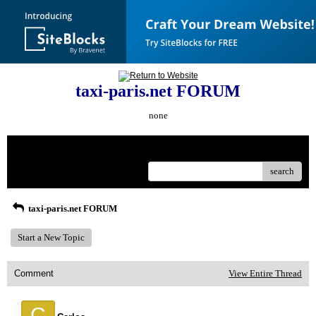
taxi-paris.net FORUM
none
Menu
search
taxi-paris.net FORUM
Start a New Topic
Comment
View Entire Thread
C