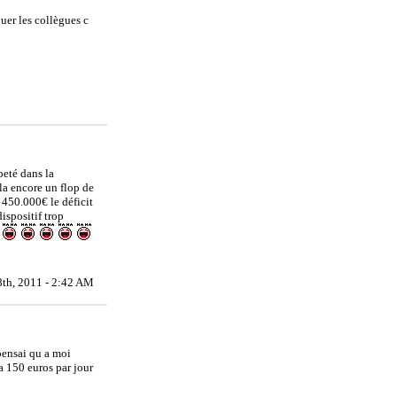
uer les collègues c
peté dans la
 la encore un flop de
 450.000€ le déficit
ispositif trop
8th, 2011 - 2:42 AM
 pensai qu a moi
a 150 euros par jour