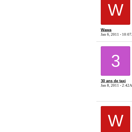
W
Wawa
Jan 6, 2011 - 10:
3
30 ans de taxi
Jan 8, 2011 - 2:4
W