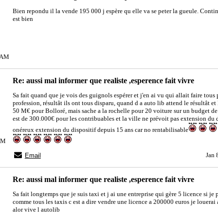
Bien repondu il la vende 195 000 j espère qu elle va se peter la gueule. Contin
est bien
07AM
Re: aussi mal informer que realiste ,esperence fait vivre
Sa fait quand que je vois des guignols espérer et j'en ai vu qui allait faire tous 
profession, résultât ils ont tous disparu, quand d a auto lib attend le résultât et
50 M€ pour Bolloré, mais sache a la rochelle pour 20 voiture sur un budget de
est de 300.000€ pour les contribuables et la ville ne prévoit pas extension du d
onéreux extension du dispositif depuis 15 ans car no rentabilisable
2AM
Jan 
Email
Re: aussi mal informer que realiste ,esperence fait vivre
Sa fait longtemps que je suis taxi et j ai une entreprise qui gère 5 licence si je
comme tous les taxis c est a dire vendre une licence a 200000 euros je louerai 
alor vive l autolib