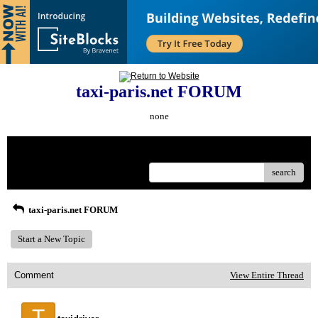
taxi-paris.net FORUM
none
Menu
search
taxi-paris.net FORUM
Start a New Topic
Comment
View Entire Thread
T