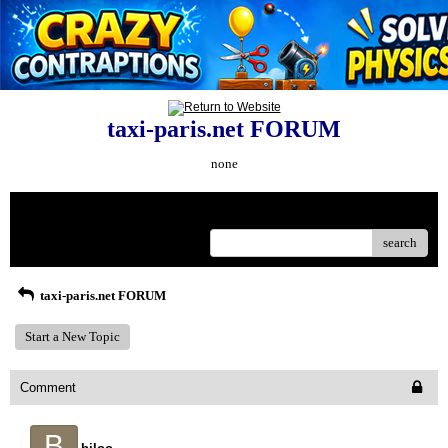
taxi-paris.net FORUM
none
Menu
search
taxi-paris.net FORUM
Start a New Topic
Comment
B