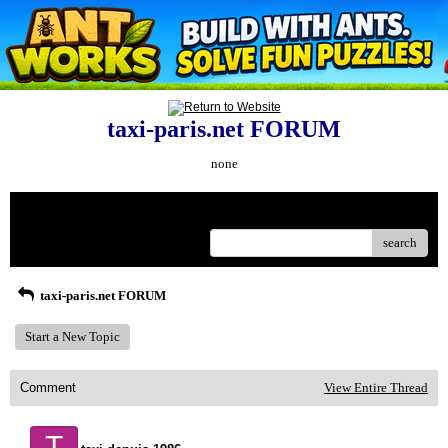
taxi-paris.net FORUM
none
Menu
search
taxi-paris.net FORUM
Start a New Topic
Comment
View Entire Thread
T