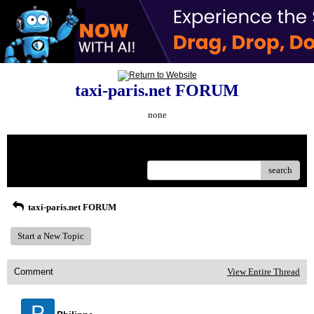
taxi-paris.net FORUM
none
Menu
search
taxi-paris.net FORUM
Start a New Topic
Comment
View Entire Thread
P