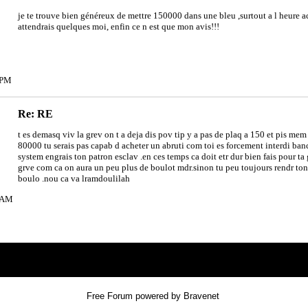
je te trouve bien généreux de mettre 150000 dans une bleu ,surtout a l heure act
attendrais quelques moi, enfin ce n est que mon avis!!!
9PM
Re: RE
t es demasq viv la grev on t a deja dis pov tip y a pas de plaq a 150 et pis mem s
80000 tu serais pas capab d acheter un abruti com toi es forcement interdi banc
system engrais ton patron esclav .en ces temps ca doit etr dur bien fais pour ta 
grve com ca on aura un peu plus de boulot mdr.sinon tu peu toujours rendr ton 
boulo .nou ca va lramdoulilah
20AM
Index
>
Free Forum powered by Bravenet