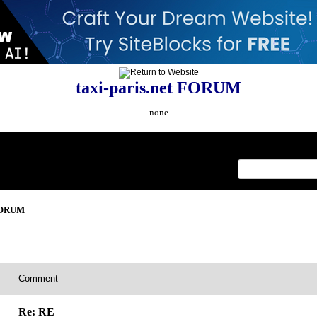
taxi-paris.net FORUM
none
Index
>
 FORUM
Comment
Re: RE