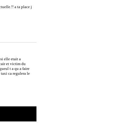
uelle.!! a ta place j
i elle etait a
air et victim du
gueul t a qu a faire
taxi ca regulera le