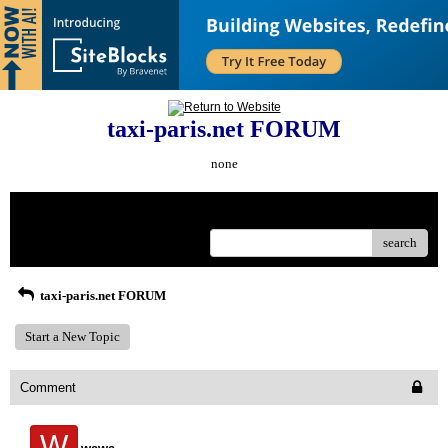
taxi-paris.net FORUM
none
Menu
search
taxi-paris.net FORUM
Start a New Topic
Comment
W