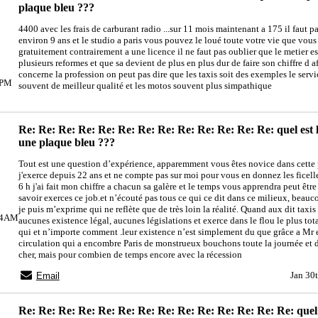
plaque bleu ???
4400 avec les frais de carburant radio ...sur 11 mois maintenant a 175 il faut par
environ 9 ans et le studio a paris vous pouvez le loué toute votre vie que vous
gratuitement contrairement a une licence il ne faut pas oublier que le metier es
plusieurs reformes et que sa devient de plus en plus dur de faire son chiffre d af
concerne la profession on peut pas dire que les taxis soit des exemples le servi
7PM
souvent de meilleur qualité et les motos souvent plus simpathique
Re: Re: Re: Re: Re: Re: Re: Re: Re: Re: Re: Re: Re: quel est 
une plaque bleu ???
Tout est une question d’expérience, apparemment vous êtes novice dans cette
j'exerce depuis 22 ans et ne compte pas sur moi pour vous en donnez les ficell
6 h j'ai fait mon chiffre a chacun sa galère et le temps vous apprendra peut êtr
savoir exerces ce job.et n’écouté pas tous ce qui ce dit dans ce milieux, beauc
je puis m’exprime qui ne reflète que de très loin la réalité. Quand aux dit taxis
:24AM
aucunes existence légal, aucunes législations et exerce dans le flou le plus to
qui et n’importe comment .leur existence n’est simplement du que grâce a Mr 
circulation qui a encombre Paris de monstrueux bouchons toute la journée et d
cher, mais pour combien de temps encore avec la récession
Jan 30
Email
Re: Re: Re: Re: Re: Re: Re: Re: Re: Re: Re: Re: Re: Re: quel e