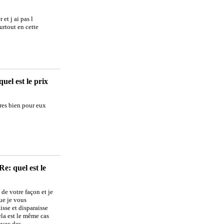
et j ai pas l
urtout en cette
uel est le prix
tres bien pour eux
e: quel est le
 de votre façon et je
nue je vous
isse et disparaisse
ela est le même cas
avec des