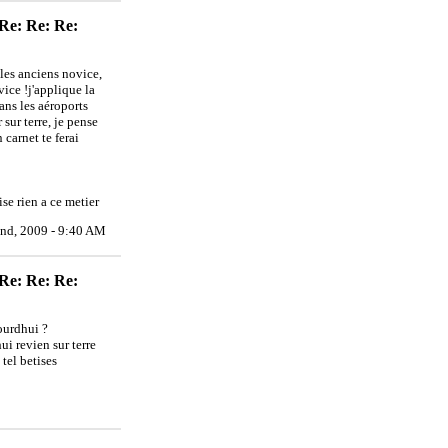
 Re: Re: Re:
 les anciens novice,
ice !j'applique la
ans les aéroports
 sur terre, je pense
carnet te ferai
se rien a ce metier
nd, 2009 - 9:40 AM
 Re: Re: Re:
jourdhui ?
ui revien sur terre
 tel betises