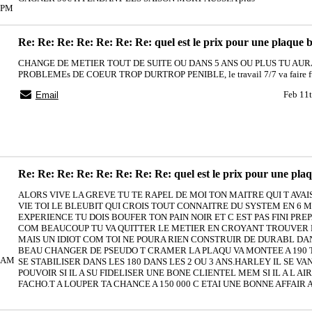
32PM
Re: Re: Re: Re: Re: Re: Re: quel est le prix pour une plaque 
CHANGE DE METIER TOUT DE SUITE OU DANS 5 ANS OU PLUS TU AUR
PROBLEMEs DE COEUR TROP DURTROP PENIBLE, le travail 7/7 va faire fu
Feb 11
Email
Re: Re: Re: Re: Re: Re: Re: Re: quel est le prix pour une pla
ALORS VIVE LA GREVE TU TE RAPEL DE MOI TON MAITRE QUI T AVAI
VIE TOI LE BLEUBIT QUI CROIS TOUT CONNAITRE DU SYSTEM EN 6 M
EXPERIENCE TU DOIS BOUFER TON PAIN NOIR ET C EST PAS FINI PRE
COM BEAUCOUP TU VA QUITTER LE METIER EN CROYANT TROUVER 
MAIS UN IDIOT COM TOI NE POURA RIEN CONSTRUIR DE DURABL DANS
BEAU CHANGER DE PSEUDO T CRAMER LA PLAQU VA MONTEE A 190 
52AM
SE STABILISER DANS LES 180 DANS LES 2 OU 3 ANS.HARLEY IL SE VA
POUVOIR SI IL A SU FIDELISER UNE BONE CLIENTEL MEM SI IL A L A
FACHO.T A LOUPER TA CHANCE A 150 000 C ETAI UNE BONNE AFFAIR 