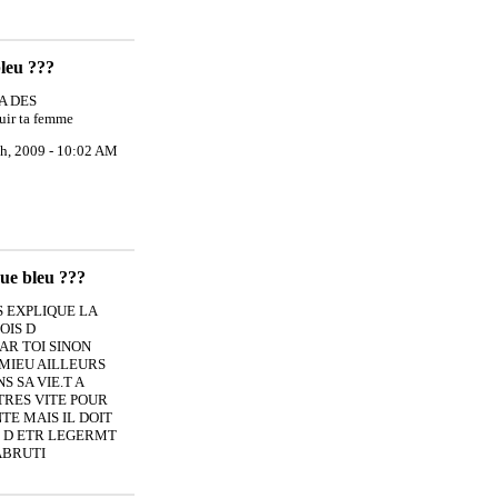
bleu ???
A DES
ir ta femme
th, 2009 - 10:02 AM
que bleu ???
S EXPLIQUE LA
OIS D
PAR TOI SINON
MIEU AILLEURS
 SA VIE.T A
TRES VITE POUR
NTE MAIS IL DOIT
IR D ETR LEGERMT
ABRUTI