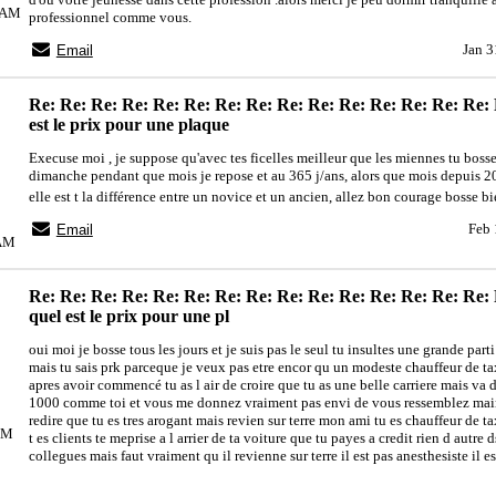
22AM
professionnel comme vous.
Jan 3
Email
Re: Re: Re: Re: Re: Re: Re: Re: Re: Re: Re: Re: Re: Re: Re: 
est le prix pour une plaque
Execuse moi , je suppose qu'avec tes ficelles meilleur que les miennes tu bosse
dimanche pendant que mois je repose et au 365 j/ans, alors que mois depuis 20
elle est t la différence entre un novice et un ancien, allez bon courage bosse bi
Feb 
Email
8AM
Re: Re: Re: Re: Re: Re: Re: Re: Re: Re: Re: Re: Re: Re: Re:
quel est le prix pour une pl
oui moi je bosse tous les jours et je suis pas le seul tu insultes une grande part
mais tu sais prk parceque je veux pas etre encor qu un modeste chauffeur de ta
apres avoir commencé tu as l air de croire que tu as une belle carriere mais va 
1000 comme toi et vous me donnez vraiment pas envi de vous ressemblez main
redire que tu es tres arogant mais revien sur terre mon ami tu es chauffeur de ta
9PM
t es clients te meprise a l arrier de ta voiture que tu payes a credit rien d autre d
collegues mais faut vraiment qu il revienne sur terre il est pas anesthesiste il e