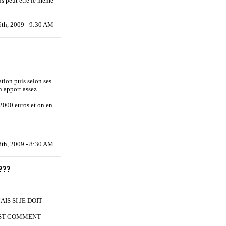
ns peut être le même
6th, 2009 - 9:30 AM
ation puis selon ses
un apport assez
82000 euros et on en
8th, 2009 - 8:30 AM
 ???
IS SI JE DOIT
 EST COMMENT