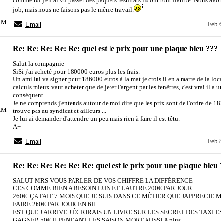
comme toi j'en ai vu passer des paquets résultats ils ont tout flambé .Nous avo
job, mais nous ne faisons pas le même travail.
0AM
Feb 
Email
Re: Re: Re: Re: Re: quel est le prix pour une plaque bleu ???
Salut la compagnie
SiSi j'ai acheté pour 180000 euros plus les frais.
Un ami lui va signer pour 186000 euros à la mat je crois il en a marre de la loc
calculs mieux vaut acheter que de jeter l'argent par les fenêtres, c'est vrai il a 
conséquent.
Je ne comprends j'entends autour de moi dire que les prix sont de l'ordre de 1
0AM
trouve pas au syndicat et ailleurs ...
Je lui ai demander d'attendre un peu mais rien à faire il est têtu.
A+
Feb 
Email
Re: Re: Re: Re: Re: Re: quel est le prix pour une plaque bleu
SALUT MRS VOUS PARLER DE VOS CHIFFRE LA DIFFÉRENCE
CES COMME BIEN A BESOIN LUN ET LAUTRE 200€ PAR JOUR
260€. ÇA FAIT 7 MOIS QUE JE SUIS DANS CE MÉTIER QUE JAPPRECIE MA
FAIRE 260€ PAR JOUR EN 6H
EST QUE J ARRIVE J ÉCRIRAIS UN LIVRE SUR LES SECRET DES TAXI
GAGNER 50€ H PENDANT LES SAISON MORT AUSSI.A plus