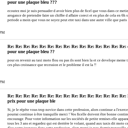
pour une plaque bleu ???
ecoutez moi je suis persuader d avoir bien plus de ficel que vous dans ce metier 
arogance de pretendre faire un chiffre d affaire corect et en plus de cela en 6h s
periode a moin que vous ne soyez peut etre taxi dans une autre ville que paris
2PM
Re: Re: Re: Re: Re: Re: Re: Re: Re: Re: Re: Re: Re: Re: Re: q
pour une plaque bleu ??
pour en revenir au taxi moto flou ou pas ils sont bien la et ce develope meme 
ces plus croissance que recession et le probleme il est la !!
7PM
Re: Re: Re: Re: Re: Re: Re: Re: Re: Re: Re: Re: Re: Re: Re: R
prix pour une plaque ble
Si, je le répète vous trop novice dans cette profession, alors continue a l'exerce
pourrai continue à être tranquille merci ! Vos ficelle doivent être bonne conti
encourage. Pour votre information sur les sociétés de petite remises elle appara
tous les 3 ans et regardez qui est derrière le volant, quand aux taxis dit moto c
d'ou votre jeunesse dans cette profession .alors merci je peu dormir tranquille 