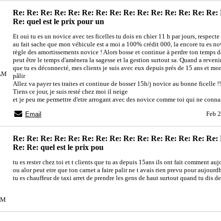
Re: Re: Re: Re: Re: Re: Re: Re: Re: Re: Re: Re: Re: Re: Re:
Re: quel est le prix pour un
Et oui tu es un novice avec tes ficelles tu dois en chier 11 h par jours, respecte
au fait sache que mon véhicule est a moi a 100% crédit 000, la encore tu es nov
règle des amortissements novice ! Alors bosse et continue à perdre ton temps d
peut être le temps d'amènera la sagesse et la gestion surtout sa. Quand a revenir
que tu es déconnecté, mes clients je suis avec eux depuis prés de 15 ans et mon 
0AM
pâlir
Allez va payer tes traites et continue de bosser 15h/j novice au bonne ficelle !!
Tiens ce jour, je suis resté chez moi il neige
et je peu me permettre d'etre arrogant avec des novice comme toi qui ne connai
Feb 2
Email
Re: Re: Re: Re: Re: Re: Re: Re: Re: Re: Re: Re: Re: Re: Re:
Re: Re: quel est le prix pou
tu es rester chez toi et t clients que tu as depuis 15ans ils ont fait comment au
ou alor peut etre que ton carnet a faire palir ne t avais rien prevu pour aujourdh
tu es chauffeur de taxi arret de prendre les gens de haut surtout quand tu dis de
2PM