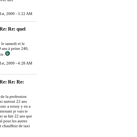
1st, 2009 - 3:22 AM
Re: Re: quel
 le samedi et le
 ans à peine 240,
en .
1st, 2009 - 4:28 AM
 Re: Re: Re:
i de la profession
xi surtout 22 ans
donc a roissy y en a
tenant je vais te
xi sa fait 22 ans que
sl pour les autres
st chauffeur de taxi