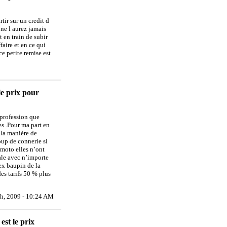
tir sur un credit d
 ne l aurez jamais
t en train de subir
faire et en ce qui
ce petite remise est
le prix pour
 profession que
es .Pour ma part en
e la manière de
oup de connerie si
 moto elles n’ont
tale avec n’importe
ex baupin de la
es tarifs 50 % plus
th, 2009 - 10:24 AM
st le prix