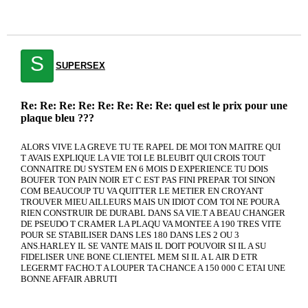
S
SUPERSEX
Re: Re: Re: Re: Re: Re: Re: Re: quel est le prix pour une
plaque bleu ???
ALORS VIVE LA GREVE TU TE RAPEL DE MOI TON MAITRE QUI
T AVAIS EXPLIQUE LA VIE TOI LE BLEUBIT QUI CROIS TOUT
CONNAITRE DU SYSTEM EN 6 MOIS D EXPERIENCE TU DOIS
BOUFER TON PAIN NOIR ET C EST PAS FINI PREPAR TOI SINON
COM BEAUCOUP TU VA QUITTER LE METIER EN CROYANT
TROUVER MIEU AILLEURS MAIS UN IDIOT COM TOI NE POURA
RIEN CONSTRUIR DE DURABL DANS SA VIE.T A BEAU CHANGER
DE PSEUDO T CRAMER LA PLAQU VA MONTEE A 190 TRES VITE
POUR SE STABILISER DANS LES 180 DANS LES 2 OU 3
ANS.HARLEY IL SE VANTE MAIS IL DOIT POUVOIR SI IL A SU
FIDELISER UNE BONE CLIENTEL MEM SI IL A L AIR D ETR
LEGERMT FACHO.T A LOUPER TA CHANCE A 150 000 C ETAI UNE
BONNE AFFAIR ABRUTI