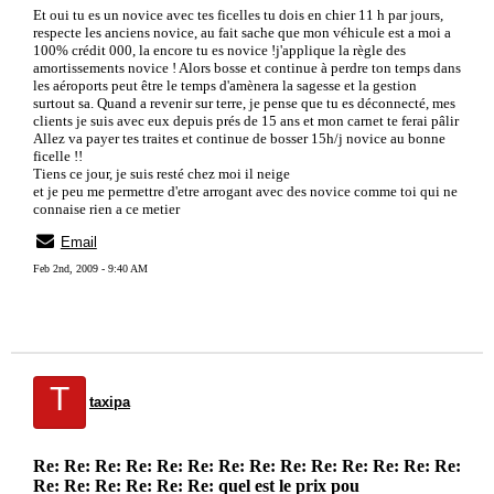
Et oui tu es un novice avec tes ficelles tu dois en chier 11 h par jours,
respecte les anciens novice, au fait sache que mon véhicule est a moi a
100% crédit 000, la encore tu es novice !j'applique la règle des
amortissements novice ! Alors bosse et continue à perdre ton temps dans
les aéroports peut être le temps d'amènera la sagesse et la gestion
surtout sa. Quand a revenir sur terre, je pense que tu es déconnecté, mes
clients je suis avec eux depuis prés de 15 ans et mon carnet te ferai pâlir
Allez va payer tes traites et continue de bosser 15h/j novice au bonne
ficelle !!
Tiens ce jour, je suis resté chez moi il neige
et je peu me permettre d'etre arrogant avec des novice comme toi qui ne
connaise rien a ce metier
Email
Feb 2nd, 2009 - 9:40 AM
T
taxipa
Re: Re: Re: Re: Re: Re: Re: Re: Re: Re: Re: Re: Re: Re:
Re: Re: Re: Re: Re: Re: quel est le prix pou