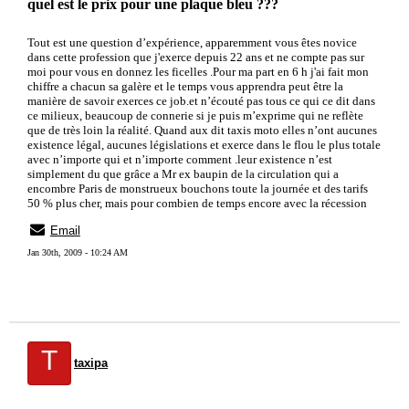
quel est le prix pour une plaque bleu ???
Tout est une question d’expérience, apparemment vous êtes novice
dans cette profession que j'exerce depuis 22 ans et ne compte pas sur
moi pour vous en donnez les ficelles .Pour ma part en 6 h j'ai fait mon
chiffre a chacun sa galère et le temps vous apprendra peut être la
manière de savoir exerces ce job.et n’écouté pas tous ce qui ce dit dans
ce milieux, beaucoup de connerie si je puis m’exprime qui ne reflète
que de très loin la réalité. Quand aux dit taxis moto elles n’ont aucunes
existence légal, aucunes législations et exerce dans le flou le plus totale
avec n’importe qui et n’importe comment .leur existence n’est
simplement du que grâce a Mr ex baupin de la circulation qui a
encombre Paris de monstrueux bouchons toute la journée et des tarifs
50 % plus cher, mais pour combien de temps encore avec la récession
Email
Jan 30th, 2009 - 10:24 AM
T
taxipa