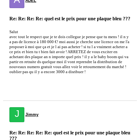
ADEL
Re: Re: Re: Re: quel est le prix pour une plaque bleu ???
Salut
avec tout le respect que je te dois collegue je pense que tu mens ! il n y
a pas de licence à 180 000 €! moi aussi je cherche une licence on me l'a
proposer à moi que ça et je l ai pas acheter ! si tu l a vraiment acheter a
ce prix et bien tu t bien fait avoir ! ARRETEZ de vous exciter en
achetant des plaque an n importe quel prix ! il y a le baby boom qui va
partir en retraite ds quelque moi il vont reprendre la distribution de
nouveaux numero gratuit vous allez voir le retournement du marché !
oublier pas qu il y a encore 3000 a disribuer !
J
Jimmy
Re: Re: Re: Re: Re: quel est le prix pour une plaque bleu
???