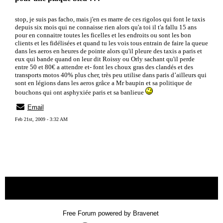
stop, je suis pas facho, mais j'en es marre de ces rigolos qui font le taxis
depuis six mois qui ne connaisse rien alors qu'a toi il t'a fallu 15 ans
pour en connaitre toutes les ficelles et les endroits ou sont les bon
clients et les fidélisées et quand tu les vois tous entrain de faire la queue
dans les aeros en heures de pointe alors qu'il pleure des taxis a paris et
eux qui bande quand on leur dit Roissy ou Orly sachant qu'il perde
entre 50 et 80€ a attendre et- font les choux gras des clandés et des
transports motos 40% plus cher, très peu utilise dans paris d’ailleurs qui
sont en légions dans les aeros grâce a Mr baupin et sa politique de
bouchons qui ont asphyxiée paris et sa banlieue
Email
Feb 21st, 2009 - 3:32 AM
« back
Free Forum powered by Bravenet