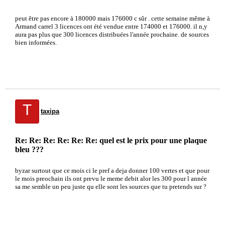
peut être pas encore à 180000 mais 176000 c sûr . cette semaine même à
Armand carrel 3 licences ont été vendue entre 174000 et 176000. il n,y
aura pas plus que 300 licences distribuées l'année prochaine. de sources
bien informées.
T
taxipa
Re: Re: Re: Re: Re: Re: quel est le prix pour une plaque
bleu ???
byzar surtout que ce mois ci le pref a deja donner 100 vertes et que pour
le mois preochain ils ont prevu le meme debit alor les 300 pour l année
sa me semble un peu juste qu elle sont les sources que tu pretends sur ?