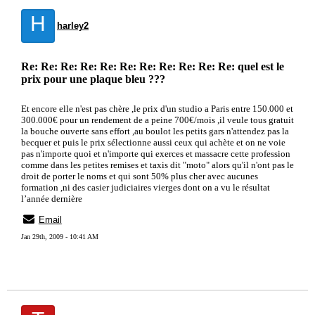
H
harley2
Re: Re: Re: Re: Re: Re: Re: Re: Re: Re: Re: quel est le
prix pour une plaque bleu ???
Et encore elle n'est pas chère ,le prix d'un studio a Paris entre 150.000 et
300.000€ pour un rendement de a peine 700€/mois ,il veule tous gratuit
la bouche ouverte sans effort ,au boulot les petits gars n'attendez pas la
becquer et puis le prix sélectionne aussi ceux qui achète et on ne voie
pas n'importe quoi et n'importe qui exerces et massacre cette profession
comme dans les petites remises et taxis dit "moto" alors qu'il n'ont pas le
droit de porter le noms et qui sont 50% plus cher avec aucunes
formation ,ni des casier judiciaires vierges dont on a vu le résultat
l’année dernière
Email
Jan 29th, 2009 - 10:41 AM