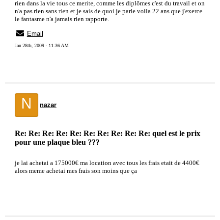
rien dans la vie tous ce merite, comme les diplômes c'est du travail et on
n'a pas rien sans rien et je sais de quoi je parle voila 22 ans que j'exerce.
le fantasme n'a jamais rien rapporte.
Email
Jan 28th, 2009 - 11:36 AM
N
nazar
Re: Re: Re: Re: Re: Re: Re: Re: Re: Re: quel est le prix
pour une plaque bleu ???
je lai achetai a 175000€ ma location avec tous les frais etait de 4400€
alors meme achetai mes frais son moins que ça