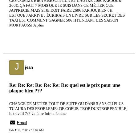
CES COMME BIEN A BESOIN LUN ET LAUTRE 200€ PAR JOUR
260€. ÇA FAIT 7 MOIS QUE JE SUIS DANS CE MÉTIER QUE
JAPPRECIE MAIS SI JE DOIT FAIRE 260€ PAR JOUR EN 6H
EST QUE J ARRIVE J ÉCRIRAIS UN LIVRE SUR LES SECRET DES
TAXI EST COMMENT GAGNER 50€ H PENDANT LES SAISON
MORT AUSSI.A plus
J
jean
Re: Re: Re: Re: Re: Re: Re: quel est le prix pour une
plaque bleu ???
CHANGE DE METIER TOUT DE SUITE OU DANS 5 ANS OU PLUS
TU AURA DES PROBLEMEs DE COEUR TROP DURTROP PENIBLE,
le travail 7/7 va faire fuir ta femme
Email
Feb 11th, 2009 - 10:02 AM