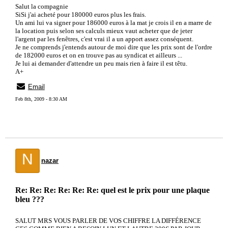
Salut la compagnie
SiSi j'ai acheté pour 180000 euros plus les frais.
Un ami lui va signer pour 186000 euros à la mat je crois il en a marre de
la location puis selon ses calculs mieux vaut acheter que de jeter
l'argent par les fenêtres, c'est vrai il a un apport assez conséquent.
Je ne comprends j'entends autour de moi dire que les prix sont de l'ordre
de 182000 euros et on en trouve pas au syndicat et ailleurs ...
Je lui ai demander d'attendre un peu mais rien à faire il est têtu.
A+
Email
Feb 8th, 2009 - 8:30 AM
N
nazar
Re: Re: Re: Re: Re: Re: quel est le prix pour une plaque
bleu ???
SALUT MRS VOUS PARLER DE VOS CHIFFRE LA DIFFÉRENCE