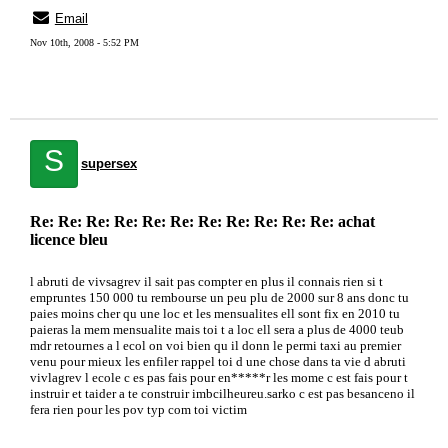
Email
Nov 10th, 2008 - 5:52 PM
S
supersex
Re: Re: Re: Re: Re: Re: Re: Re: Re: Re: Re: achat
licence bleu
l abruti de vivsagrev il sait pas compter en plus il connais rien si t
empruntes 150 000 tu rembourse un peu plu de 2000 sur 8 ans donc tu
paies moins cher qu une loc et les mensualites ell sont fix en 2010 tu
paieras la mem mensualite mais toi t a loc ell sera a plus de 4000 teub
mdr retournes a l ecol on voi bien qu il donn le permi taxi au premier
venu pour mieux les enfiler rappel toi d une chose dans ta vie d abruti
vivlagrev l ecole c es pas fais pour en*****r les mome c est fais pour t
instruir et taider a te construir imbcilheureu.sarko c est pas besanceno il
fera rien pour les pov typ com toi victim