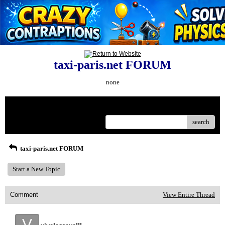
taxi-paris.net FORUM
none
Menu
search
taxi-paris.net FORUM
Start a New Topic
Comment
View Entire Thread
V