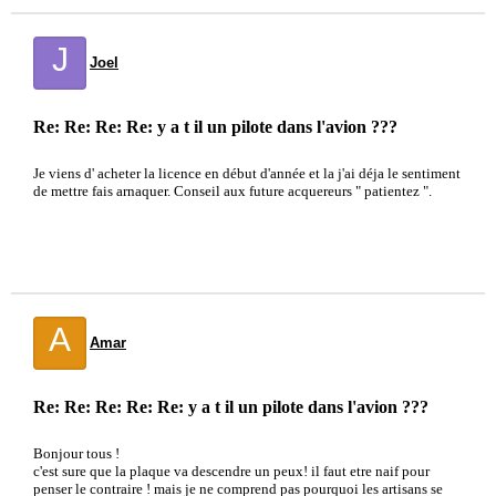
J
Joel
Re: Re: Re: Re: y a t il un pilote dans l'avion ???
Je viens d' acheter la licence en début d'année et la j'ai déja le sentiment
de mettre fais arnaquer. Conseil aux future acquereurs " patientez ".
A
Amar
Re: Re: Re: Re: Re: y a t il un pilote dans l'avion ???
Bonjour tous !
c'est sure que la plaque va descendre un peux! il faut etre naif pour
penser le contraire ! mais je ne comprend pas pourquoi les artisans se