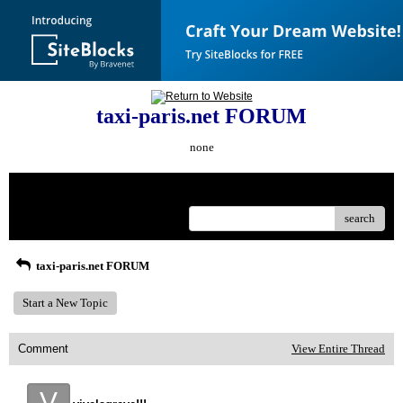
taxi-paris.net FORUM
none
Menu
search
taxi-paris.net FORUM
Start a New Topic
Comment
View Entire Thread
V