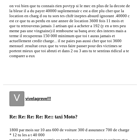
on voi bien que tu connais rien povtyp si le mec en plus de la decote de
la bleue il a du payer 40000 suplementair c est a dire plu cher que la
location en charg d ou tu sors tes chifr ineptes absurd ignorant .40000 c
est ce que tu as perdu en une annee de location 3600 fois 11 mois et
que tu retrouveras jamais .l artisan qui a acheter a 192 (y en a tres peu
meme pas une vingtaine) il rembourse sa banq avec des interes mais a
terme il recupereras 150 000 minimum que toi t auras jamais et
actuellement credir charge... il ne paies pas aussi cher que toi 3600
mensuel .resultat ceux que tu veus faire passer pour des victimes se
portent mieux que toi abruti et dans 2 ou 3 ans tu te sentiras ridicul a te
comparer a eux
V
vivelagreve!!!
Re: Re: Re: Re: Re:: taxi Moto?
1800 par mois sur 10 ans 600 de voiture 300 d assurance 700 de charge
* 12 tu les a t 40 000
surtout perd pas ton permis ou tombe pas en panne avec ta voiture et y