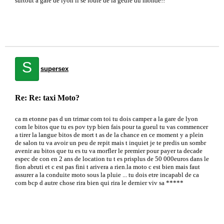
surtout a gare de lyon il se foute de la geule du monde!!
S
supersex
Re: Re: taxi Moto?
ca m etonne pas d un trimar com toi tu dois camper a la gare de lyon
com le bitos que tu es pov typ bien fais pour ta gueul tu vas commencer
a tirer la langue bitos de mort t as de la chance en ce moment y a plein
de salon tu va avoir un peu de repit mais t inquiet je te predis un sombr
avenir au bitos que tu es tu va morfler le premier pour payer ta decade
espec de con en 2 ans de location tu t es prisplus de 50 000euros dans le
fion abruti et c est pas fini t arivera a rien.la moto c est bien mais faut
assurer a la conduite moto sous la pluie ... tu dois etre incapabl de ca
com bcp d autre chose rira bien qui rira le dernier viv sa *****