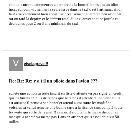
eh ouais mec tu commences a prendre de la bouteille t es pas un idiot
incapabl com viv sa mer la seule issue dans le taxi c est l artisanat sinon
faut etre vachement bien constitue nrveusement et etre un peu idiot car
tot ou tard la deprim et le ****ut total du taxi arrivent.et ce jour la tu
decroches pour 2 ou 3 ans minimum du taxi.
V
vivelagreve!!!
Re: Re: Re: y a t il un pilote dans l'avion ???
achete une action tu reste inscrit en liste d attente va pas signé un credit
que tu finiras en plus de temps que le temps d attente d une verte lui il
est artisans il pense a son benef et attend aussi toute les modif de
voitures sa va lui remetre une bonne tarte a la licence sans compté toute
les verte qui sorte de la pref!!! ce mec il a du tenir le meme discour au
mec qui a acheté ya meme pas 1 ans en arrier et qui s assoi deja sur 50
milles