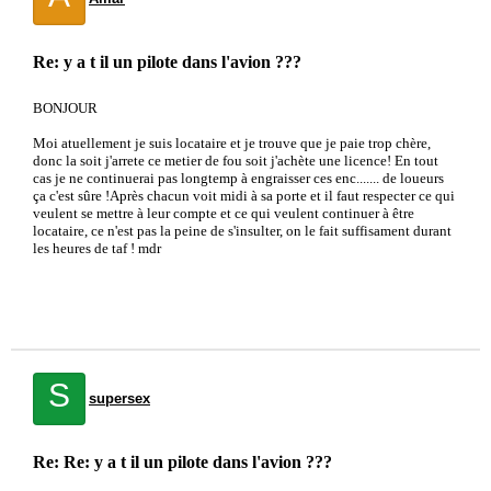
Re: y a t il un pilote dans l'avion ???
BONJOUR
Moi atuellement je suis locataire et je trouve que je paie trop chère,
donc la soit j'arrete ce metier de fou soit j'achète une licence! En tout
cas je ne continuerai pas longtemp à engraisser ces enc....... de loueurs
ça c'est sûre !Après chacun voit midi à sa porte et il faut respecter ce qui
veulent se mettre à leur compte et ce qui veulent continuer à être
locataire, ce n'est pas la peine de s'insulter, on le fait suffisament durant
les heures de taf ! mdr
S
supersex
Re: Re: y a t il un pilote dans l'avion ???