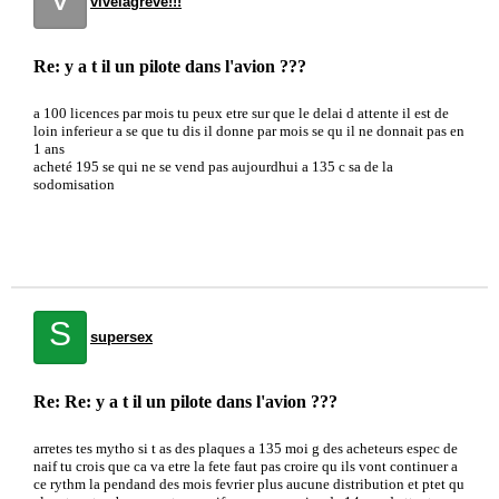
vivelagreve!!!
Re: y a t il un pilote dans l'avion ???
a 100 licences par mois tu peux etre sur que le delai d attente il est de
loin inferieur a se que tu dis il donne par mois se qu il ne donnait pas en
1 ans
acheté 195 se qui ne se vend pas aujourdhui a 135 c sa de la
sodomisation
S
supersex
Re: Re: y a t il un pilote dans l'avion ???
arretes tes mytho si t as des plaques a 135 moi g des acheteurs espec de
naif tu crois que ca va etre la fete faut pas croire qu ils vont continuer a
ce rythm la pendand des mois fevrier plus aucune distribution et ptet qu