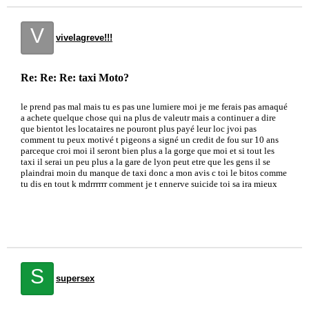
V
vivelagreve!!!
Re: Re: Re: taxi Moto?
le prend pas mal mais tu es pas une lumiere moi je me ferais pas arnaqué
a achete quelque chose qui na plus de valeutr mais a continuer a dire
que bientot les locataires ne pouront plus payé leur loc jvoi pas
comment tu peux motivé t pigeons a signé un credit de fou sur 10 ans
parceque croi moi il seront bien plus a la gorge que moi et si tout les
taxi il serai un peu plus a la gare de lyon peut etre que les gens il se
plaindrai moin du manque de taxi donc a mon avis c toi le bitos comme
tu dis en tout k mdrrrrrr comment je t ennerve suicide toi sa ira mieux
S
supersex