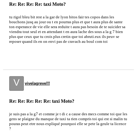
Re: Re: Re: Re: taxi Moto?
tu rigol bleu bit rest a la gar de lyon bitos fair tes copos dans les
bouchons jusq au jour ou t en pourras plus et que t aura plus de sante
ton esperance de vie elle sera reduite t aura pas besoin de te suicider sa
viendra tout seul et en attendant t en aura lache des sous a la g 7 bien
plus que ceux que tu crois plus cretin que toi abruti.eux ils peuv se
reposer quand ils en on envi pas de cravach au boul com toi
V
vivelagreve!!!
Re: Re: Re: Re: Re: taxi Moto?
je suis pas a la g7 et comme je t di c a cause des mecs comme toi que les
gens se plaigne du manque de taxi ta rien compris toi qui est si malin tu
pouras peut etre nous expliqué pourquoi elle se pete la geule ta licence
?