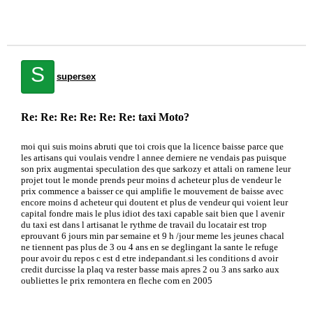
S
supersex
Re: Re: Re: Re: Re: Re: taxi Moto?
moi qui suis moins abruti que toi crois que la licence baisse parce que
les artisans qui voulais vendre l annee derniere ne vendais pas puisque
son prix augmentai speculation des que sarkozy et attali on ramene leur
projet tout le monde prends peur moins d acheteur plus de vendeur le
prix commence a baisser ce qui amplifie le mouvement de baisse avec
encore moins d acheteur qui doutent et plus de vendeur qui voient leur
capital fondre mais le plus idiot des taxi capable sait bien que l avenir
du taxi est dans l artisanat le rythme de travail du locatair est trop
eprouvant 6 jours min par semaine et 9 h /jour meme les jeunes chacal
ne tiennent pas plus de 3 ou 4 ans en se deglingant la sante le refuge
pour avoir du repos c est d etre indepandant.si les conditions d avoir
credit durcisse la plaq va rester basse mais apres 2 ou 3 ans sarko aux
oubliettes le prix remontera en fleche com en 2005