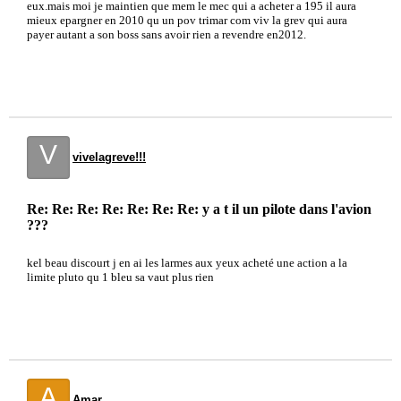
eux.mais moi je maintien que mem le mec qui a acheter a 195 il aura
mieux epargner en 2010 qu un pov trimar com viv la grev qui aura
payer autant a son boss sans avoir rien a revendre en2012.
V
vivelagreve!!!
Re: Re: Re: Re: Re: Re: Re: y a t il un pilote dans l'avion
???
kel beau discourt j en ai les larmes aux yeux acheté une action a la
limite pluto qu 1 bleu sa vaut plus rien
A
Amar