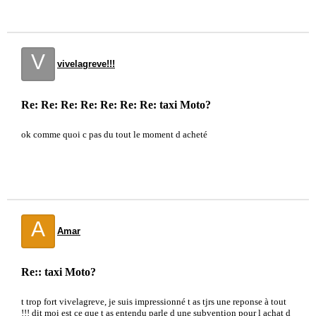
V
vivelagreve!!!
Re: Re: Re: Re: Re: Re: Re: taxi Moto?
ok comme quoi c pas du tout le moment d acheté
A
Amar
Re:: taxi Moto?
t trop fort vivelagreve, je suis impressionné t as tjrs une reponse à tout
!!! dit moi est ce que t as entendu parle d une subvention pour l achat d