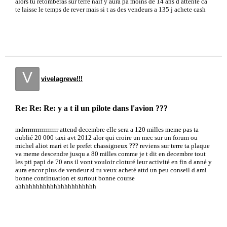
alors tu retomberas sur terre naif y aura pa moins de 14 ans d attente ca
te laisse le temps de rever mais si t as des vendeurs a 135 j achete cash
V
vivelagreve!!!
Re: Re: Re: y a t il un pilote dans l'avion ???
mdrrrrrrrrrrrrrrrrr attend decembre elle sera a 120 milles meme pas ta
oublié 20 000 taxi avt 2012 alor qui croire un mec sur un forum ou
michel aliot mari et le prefet chassigneux ??? reviens sur terre ta plaque
va meme descendre jusqu a 80 milles comme je t dit en decembre tout
les pti papi de 70 ans il vont vouloir cloturé leur activité en fin d anné y
aura encor plus de vendeur si tu veux acheté attd un peu conseil d ami
bonne continuation et surtout bonne course
ahhhhhhhhhhhhhhhhhhhhhh