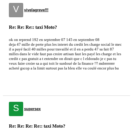
V
vivelagreve!!!
Re: Re: Re:: taxi Moto?
ok on reprend 192 en septembre 07 145 en septembre 08
deja 47 mille de perte plus les interet du credit les charge social le mec
il a payé facil 40 milles pour travaillé et il en a perdu 47 sa fait 87
milles dans le vide faut pas croire artisan faut les payé les charge et les
credit c pas gratuit a t entendre on dirait que c l eldorado je c pas tu
veux faire croire sa a qui toit le surdoué de la finance !!! mdrrrrrrrrr
acheté gscop a la limit surtout pas la bleu elle va coulé encor plus ba
S
supersex
Re: Re: Re: Re:: taxi Moto?