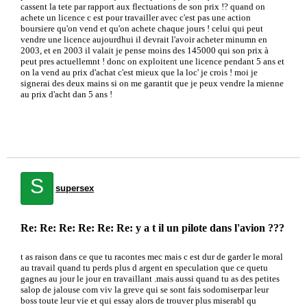
cassent la tete par rapport aux flectuations de son prix !? quand on
achete un licence c est pour travailler avec c'est pas une action
boursiere qu'on vend et qu'on achete chaque jours ! celui qui peut
vendre une licence aujourdhui il devrait l'avoir acheter minumn en
2003, et en 2003 il valait je pense moins des 145000 qui son prix à
peut pres actuellemnt ! donc on exploitent une licence pendant 5 ans et
on la vend au prix d'achat c'est mieux que la loc' je crois ! moi je
signerai des deux mains si on me garantit que je peux vendre la mienne
au prix d'acht dan 5 ans !
S
supersex
Re: Re: Re: Re: Re: Re: y a t il un pilote dans l'avion ???
t as raison dans ce que tu racontes mec mais c est dur de garder le moral
au travail quand tu perds plus d argent en speculation que ce quetu
gagnes au jour le jour en travaillant .mais aussi quand tu as des petites
salop de jalouse com viv la greve qui se sont fais sodomiserpar leur
boss toute leur vie et qui essay alors de trouver plus miserabl qu