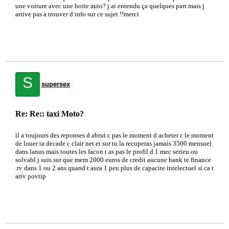
une voiture avec une boite auto? j ai entendu ça quelques part mais j
arrive pas à trouver d info sur ce sujet !!merci
S
supersex
Re: Re:: taxi Moto?
il a toujours des reponses d abrut c pas le moment d acheter c le moment
de louer ta decade c clair net et sur tu la recuperas jamais 3500 mensuel
dans lanus mais toutes les facon t as pas le profil d 1 mec serieu ou
solvabl j suis sur que mem 2000 euros de credit aucune bank te finance
.rv dans 1 ou 2 ans quand t aura 1 peu plus de capacite intelectuel si ca t
ariv povtip