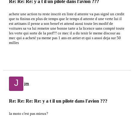
Re: Re: Re: y a t il un pilote dans l'avion ???
achete une action tu reste inscrit en liste d attente va pas signé un credit
que tu finiras en plus de temps que le temps d attente d une verte lui il
est artisans il pense a son benef et attend aussi toute les modif de
voitures sa va lui remetre une bonne tarte a la licence sans compté toute
les verte qui sorte de la pref!!! ce mec il a du tenir le meme discour au
mec qui a acheté ya meme pas 1 ans en arrier et qui s assoi deja sur 50
milles
J
jm
Re: Re: Re: Re: y a t il un pilote dans l'avion ???
la moto c'est pas mieux?