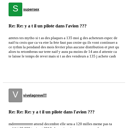
S
supersex
Re: Re: y a t il un pilote dans l'avion ???
arretes tes mytho si t as des plaques a 135 moi g des acheteurs espec de
naif tu crois que ca va etre la fete faut pas croire qu ils vont continuer a
ce rythm la pendand des mois fevrier plus aucune distribution et ptet qu
alors tu retomberas sur terre naif y aura pa moins de 14 ans d attente ca
te laisse le temps de rever mais si t as des vendeurs a 135 j achete cash
V
vivelagreve!!!
Re: Re: Re: y a t il un pilote dans l'avion ???
mdrrrrrrrrrrrrrrrrr attend decembre elle sera a 120 milles meme pas ta