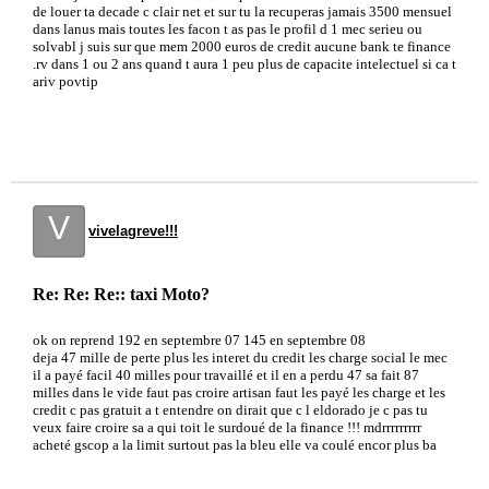
de louer ta decade c clair net et sur tu la recuperas jamais 3500 mensuel
dans lanus mais toutes les facon t as pas le profil d 1 mec serieu ou
solvabl j suis sur que mem 2000 euros de credit aucune bank te finance
.rv dans 1 ou 2 ans quand t aura 1 peu plus de capacite intelectuel si ca t
ariv povtip
V
vivelagreve!!!
Re: Re: Re:: taxi Moto?
ok on reprend 192 en septembre 07 145 en septembre 08
deja 47 mille de perte plus les interet du credit les charge social le mec
il a payé facil 40 milles pour travaillé et il en a perdu 47 sa fait 87
milles dans le vide faut pas croire artisan faut les payé les charge et les
credit c pas gratuit a t entendre on dirait que c l eldorado je c pas tu
veux faire croire sa a qui toit le surdoué de la finance !!! mdrrrrrrrrr
acheté gscop a la limit surtout pas la bleu elle va coulé encor plus ba