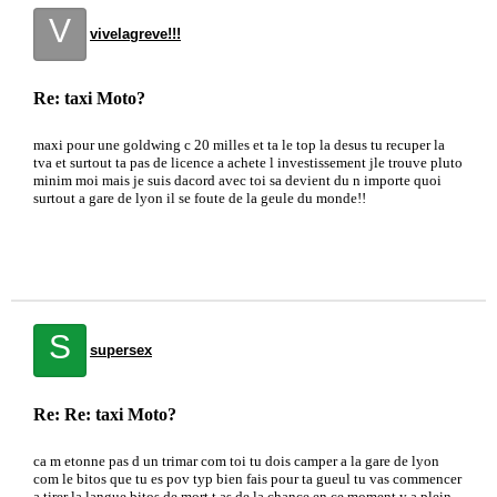
V
vivelagreve!!!
Re: taxi Moto?
maxi pour une goldwing c 20 milles et ta le top la desus tu recuper la
tva et surtout ta pas de licence a achete l investissement jle trouve pluto
minim moi mais je suis dacord avec toi sa devient du n importe quoi
surtout a gare de lyon il se foute de la geule du monde!!
S
supersex
Re: Re: taxi Moto?
ca m etonne pas d un trimar com toi tu dois camper a la gare de lyon
com le bitos que tu es pov typ bien fais pour ta gueul tu vas commencer
a tirer la langue bitos de mort t as de la chance en ce moment y a plein