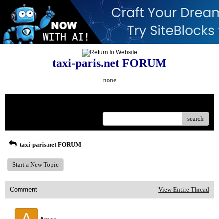
taxi-paris.net FORUM
none
Menu
search
taxi-paris.net FORUM
Start a New Topic
Comment
View Entire Thread
A