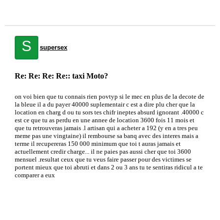
S
supersex
Re: Re: Re: Re:: taxi Moto?
on voi bien que tu connais rien povtyp si le mec en plus de la decote de
la bleue il a du payer 40000 suplementair c est a dire plu cher que la
location en charg d ou tu sors tes chifr ineptes absurd ignorant .40000 c
est ce que tu as perdu en une annee de location 3600 fois 11 mois et
que tu retrouveras jamais .l artisan qui a acheter a 192 (y en a tres peu
meme pas une vingtaine) il rembourse sa banq avec des interes mais a
terme il recupereras 150 000 minimum que toi t auras jamais et
actuellement credir charge... il ne paies pas aussi cher que toi 3600
mensuel .resultat ceux que tu veus faire passer pour des victimes se
portent mieux que toi abruti et dans 2 ou 3 ans tu te sentiras ridicul a te
comparer a eux