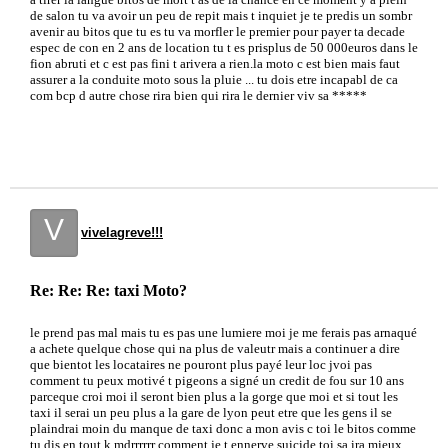
de salon tu va avoir un peu de repit mais t inquiet je te predis un sombr
avenir au bitos que tu es tu va morfler le premier pour payer ta decade
espec de con en 2 ans de location tu t es prisplus de 50 000euros dans le
fion abruti et c est pas fini t arivera a rien.la moto c est bien mais faut
assurer a la conduite moto sous la pluie ... tu dois etre incapabl de ca
com bcp d autre chose rira bien qui rira le dernier viv sa *****
V
vivelagreve!!!
Re: Re: Re: taxi Moto?
le prend pas mal mais tu es pas une lumiere moi je me ferais pas arnaqué
a achete quelque chose qui na plus de valeutr mais a continuer a dire
que bientot les locataires ne pouront plus payé leur loc jvoi pas
comment tu peux motivé t pigeons a signé un credit de fou sur 10 ans
parceque croi moi il seront bien plus a la gorge que moi et si tout les
taxi il serai un peu plus a la gare de lyon peut etre que les gens il se
plaindrai moin du manque de taxi donc a mon avis c toi le bitos comme
tu dis en tout k mdrrrrrr comment je t ennerve suicide toi sa ira mieux