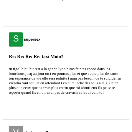
S
supersex
Re: Re: Re: Re: taxi Moto?
tu rigol bleu bit rest a la gar de lyon bitos fair tes copos dans les
bouchons jusq au jour ou t en pourras plus et que t aura plus de sante
ton esperance de vie elle sera reduite t aura pas besoin de te suicider sa
viendra tout seul et en attendant t en aura lache des sous a la g 7 bien
plus que ceux que tu crois plus cretin que toi abruti.eux ils peuv se
reposer quand ils en on envi pas de cravach au boul com toi
V