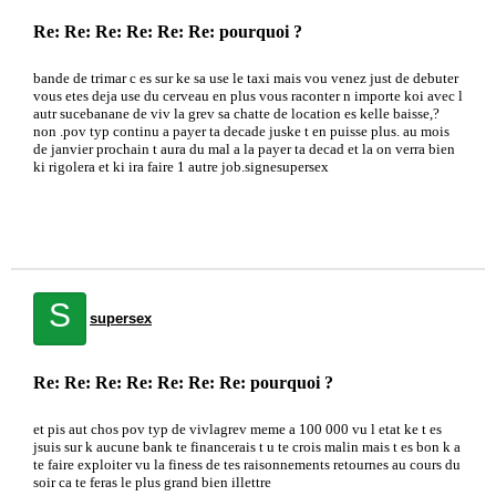
Re: Re: Re: Re: Re: Re: pourquoi ?
bande de trimar c es sur ke sa use le taxi mais vou venez just de debuter
vous etes deja use du cerveau en plus vous raconter n importe koi avec l
autr sucebanane de viv la grev sa chatte de location es kelle baisse,?
non .pov typ continu a payer ta decade juske t en puisse plus. au mois
de janvier prochain t aura du mal a la payer ta decad et la on verra bien
ki rigolera et ki ira faire 1 autre job.signesupersex
S
supersex
Re: Re: Re: Re: Re: Re: Re: pourquoi ?
et pis aut chos pov typ de vivlagrev meme a 100 000 vu l etat ke t es
jsuis sur k aucune bank te financerais t u te crois malin mais t es bon k a
te faire exploiter vu la finess de tes raisonnements retournes au cours du
soir ca te feras le plus grand bien illettre