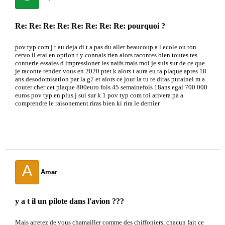
Re: Re: Re: Re: Re: Re: Re: Re: pourquoi ?
pov typ com j t au deja di t a pas du aller beaucoup a l ecole ou ton
cervo il etai en option t y connais rien alors racontes bien toutes tes
connerie essaies d impressioner les naifs mais moi je suis sur de ce que
je raconte rendez vous en 2020 ptet k alors t aura eu ta plaque apres 18
ans desodomisation par la g7 et alors ce jour la tu te diras putainel m a
couter cher cet plaque 800euro fois 45 semainefois 18ans egal 700 000
euros pov typ.en plus j sui sur k 1 pov typ com toi arivera pa a
comprendre le raisonement.riras bien ki rira le dernier
A
Amar
y a t il un pilote dans l'avion ???
Mais arretez de vous chamailler comme des chiffoniers, chacun fait ce