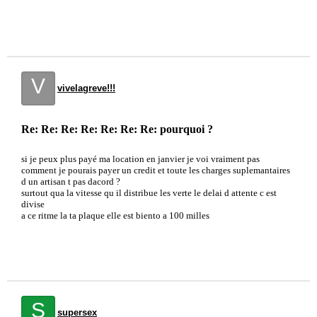
V
vivelagreve!!!
Re: Re: Re: Re: Re: Re: Re: pourquoi ?
si je peux plus payé ma location en janvier je voi vraiment pas
comment je pourais payer un credit et toute les charges suplemantaires
d un artisan t pas dacord ?
surtout qua la vitesse qu il distribue les verte le delai d attente c est
divise
a ce ritme la ta plaque elle est biento a 100 milles
S
supersex