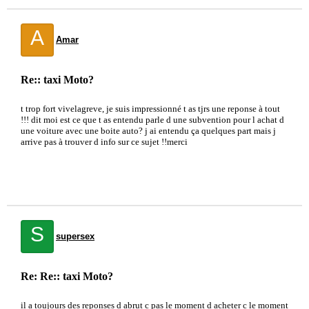
A
Amar
Re:: taxi Moto?
t trop fort vivelagreve, je suis impressionné t as tjrs une reponse à tout
!!! dit moi est ce que t as entendu parle d une subvention pour l achat d
une voiture avec une boite auto? j ai entendu ça quelques part mais j
arrive pas à trouver d info sur ce sujet !!merci
S
supersex
Re: Re:: taxi Moto?
il a toujours des reponses d abrut c pas le moment d acheter c le moment