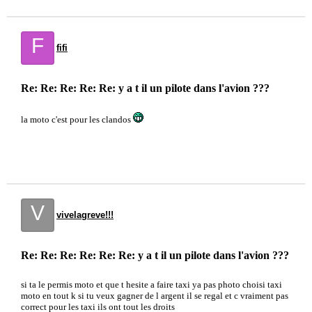
F
fifi
Re: Re: Re: Re: Re: y a t il un pilote dans l'avion ???
la moto c'est pour les clandos
V
vivelagreve!!!
Re: Re: Re: Re: Re: Re: y a t il un pilote dans l'avion ???
si ta le permis moto et que t hesite a faire taxi ya pas photo choisi taxi
moto en tout k si tu veux gagner de l argent il se regal et c vraiment pas
correct pour les taxi ils ont tout les droits