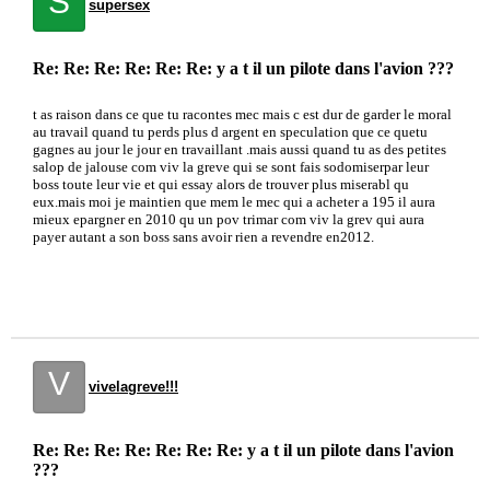
S
supersex
Re: Re: Re: Re: Re: Re: y a t il un pilote dans l'avion ???
t as raison dans ce que tu racontes mec mais c est dur de garder le moral
au travail quand tu perds plus d argent en speculation que ce quetu
gagnes au jour le jour en travaillant .mais aussi quand tu as des petites
salop de jalouse com viv la greve qui se sont fais sodomiserpar leur
boss toute leur vie et qui essay alors de trouver plus miserabl qu
eux.mais moi je maintien que mem le mec qui a acheter a 195 il aura
mieux epargner en 2010 qu un pov trimar com viv la grev qui aura
payer autant a son boss sans avoir rien a revendre en2012.
V
vivelagreve!!!
Re: Re: Re: Re: Re: Re: Re: y a t il un pilote dans l'avion
???