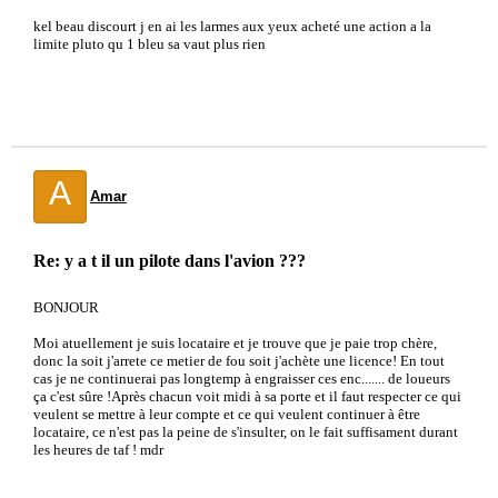
kel beau discourt j en ai les larmes aux yeux acheté une action a la
limite pluto qu 1 bleu sa vaut plus rien
A
Amar
Re: y a t il un pilote dans l'avion ???
BONJOUR
Moi atuellement je suis locataire et je trouve que je paie trop chère,
donc la soit j'arrete ce metier de fou soit j'achète une licence! En tout
cas je ne continuerai pas longtemp à engraisser ces enc....... de loueurs
ça c'est sûre !Après chacun voit midi à sa porte et il faut respecter ce qui
veulent se mettre à leur compte et ce qui veulent continuer à être
locataire, ce n'est pas la peine de s'insulter, on le fait suffisament durant
les heures de taf ! mdr