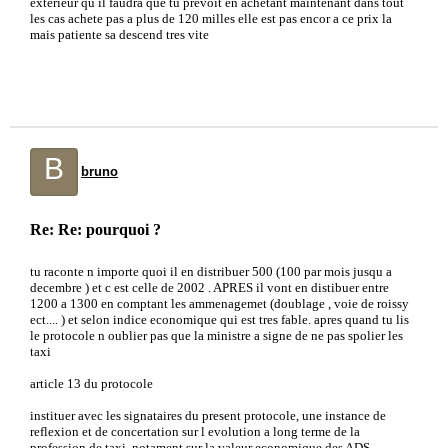
exterieur qu il faudra que tu prevoit en achetant maintenant dans tout
les cas achete pas a plus de 120 milles elle est pas encor a ce prix la
mais patiente sa descend tres vite
B
bruno
Re: Re: pourquoi ?
tu raconte n importe quoi il en distribuer 500 (100 par mois jusqu a
decembre ) et c est celle de 2002 . APRES il vont en distibuer entre
1200 a 1300 en comptant les ammenagemet (doublage , voie de roissy
ect.... ) et selon indice economique qui est tres fable. apres quand tu lis
le protocole n oublier pas que la ministre a signe de ne pas spolier les
taxi
article 13 du protocole
instituer avec les signataires du present protocole, une instance de
reflexion et de concertation sur l evolution a long terme de la
profession de taxi, notament sur la valeur economique des ADS