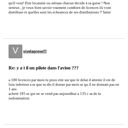
qu'il veut! Etre locataire ou artisan chacun decide à sa guise ! Non
serieux , je veux bien savoir vraiment combien de licences ils vont
distribuer et quelles sont les echeances de ses distributions !! Salut
V
vivelagreve!!!
Re: y a t il un pilote dans l'avion ???
a 100 licences par mois tu peux etre sur que le delai d attente il est de
loin inferieur a se que tu dis il donne par mois se qu il ne donnait pas en
1 ans
acheté 195 se qui ne se vend pas aujourdhui a 135 c sa de la
sodomisation