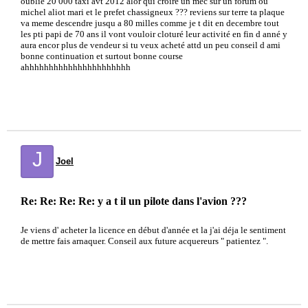
oublié 20 000 taxi avt 2012 alor qui croire un mec sur un forum ou
michel aliot mari et le prefet chassigneux ??? reviens sur terre ta plaque
va meme descendre jusqu a 80 milles comme je t dit en decembre tout
les pti papi de 70 ans il vont vouloir cloturé leur activité en fin d anné y
aura encor plus de vendeur si tu veux acheté attd un peu conseil d ami
bonne continuation et surtout bonne course
ahhhhhhhhhhhhhhhhhhhhhh
J
Joel
Re: Re: Re: Re: y a t il un pilote dans l'avion ???
Je viens d' acheter la licence en début d'année et la j'ai déja le sentiment
de mettre fais arnaquer. Conseil aux future acquereurs " patientez ".