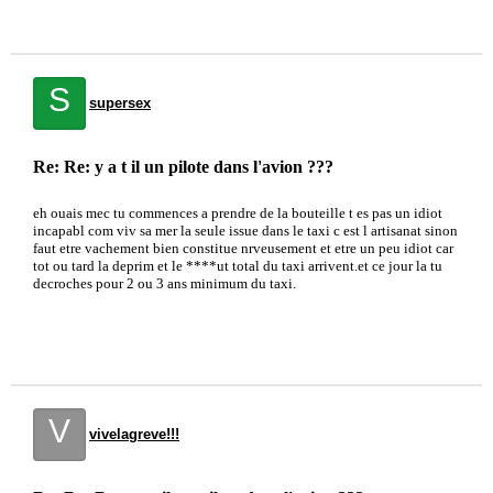
S
supersex
Re: Re: y a t il un pilote dans l'avion ???
eh ouais mec tu commences a prendre de la bouteille t es pas un idiot
incapabl com viv sa mer la seule issue dans le taxi c est l artisanat sinon
faut etre vachement bien constitue nrveusement et etre un peu idiot car
tot ou tard la deprim et le ****ut total du taxi arrivent.et ce jour la tu
decroches pour 2 ou 3 ans minimum du taxi.
V
vivelagreve!!!